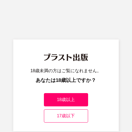
ナ
ビ
ゲ
ー
シ
アンケート： 委員長のヒ・ミ・ツ～イッた回数がバレちゃ
ョ
う世界～2
ン
「委員長のヒ・ミ・ツ～イッた回数がバレちゃう世界～2」をお買い
上げいただき有難うございました！
今後の作品制作の参考のため、アンケートにご協力ください。
18歳未満の方はご覧になれません。
ご協力くださいました方には、もれなくオリジナル壁紙をプレゼン
あなたは18歳以上ですか？
ト致します！
※iOS 9以下を搭載した端末では特典をご利用いただけない場合がご
ざいます。
18歳以上
以下にコミックスの帯に記載されたパスワードを入力してくださ
い。
17歳以下